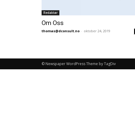
Redaktør
Om Oss
thomas@dconsult.no
-
oktober 24, 2019
© Newspaper WordPress Theme by TagDiv